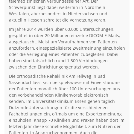
telemedizinischen Verbundesseiner Art. Der
Schwerpunkt liegt dabei weiterhin in Nordrhein-
Westfalen, aberbesonders in Niedersachsen und
aktuellin Hessen schreitet die Vernetzung voran.
Im Jahre 2014 wurden über 60.000 Untersuchungen,
gesplittet in über 20 Millionen einzelne DICOM E-Mails,
ausgetauscht. Meist um Voraufnahmen von Patienten
anzufordern, einespezialisierte Zweitmeinung einzuholen
oder die Verlegung eines Patienten zubegleiten. Dabei
haben sind tatsächlich rund 1.500 Verbindungen
zwischen den Einrichtungengenutzt worden.
Die orthopädische Rehaklinik AmHellweg in Bad
Sassendorf lässt sich beispielswiese mit Einverständnis
der Patienten monatlich über 100 Untersuchungen aus
den vorbehandelnden Klinikenvorab elektronisch
senden. Im Universitätsklinikum Essen gehen täglich
DutzendeUntersuchungen für die verschiedenen
Fachabteilungen ein, oftmals um eine Expertenmeinung
einzuholen. Knapp 70 Kliniken und Praxen haben dort im
letzten Jahr diese schnelle Möglichkeit, zum Nutzen der
Patienten, in Anspruchgenommen. Auch die