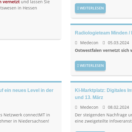
 vernetzt
und lassen Sie
itswesen in Hessen
WEITERLESEN
Radiologieteam Minden 
Medecon
05.03.2024
Ostwestfalen vernetzt sich 
WEITERLESEN
 ein neues Level in der
KI-Marktplatz: Digitales 
und 13. März
Medecon
08.02.2024
das Netzwerk connectMT in
Der steigenden Nachfrage un
nehmer in Niedersachsen!
eine zweigeteilte Infoverans