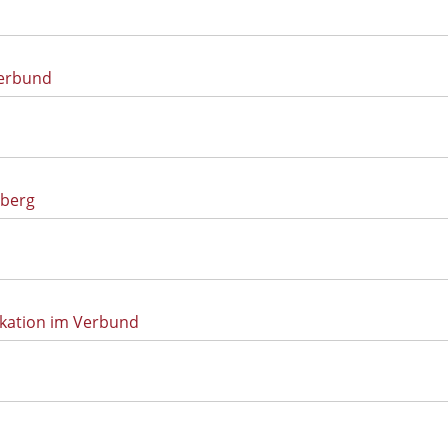
Verbund
lberg
ikation im Verbund