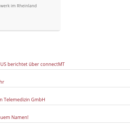
tzwerk im Rheinland
ISUS berichtet über connectMT
hr
con Telemedizin GmbH
neuem Namen!