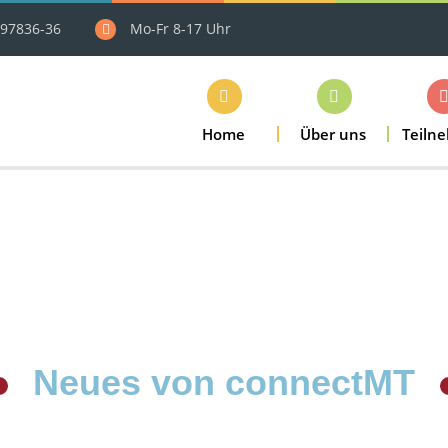
97836-36
Mo-Fr 8-17 Uhr
Home
Über uns
Teiln
Neues von connectMT