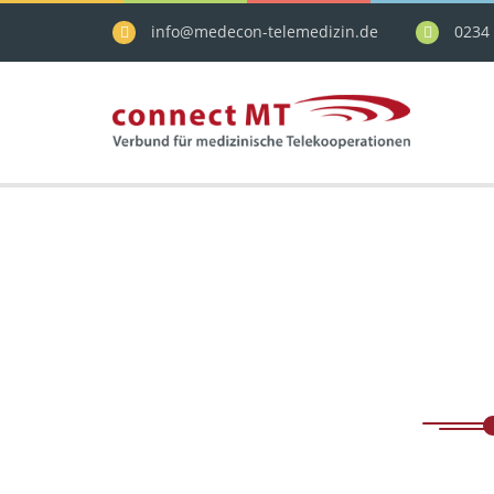
info@medecon-telemedizin.de
0234 