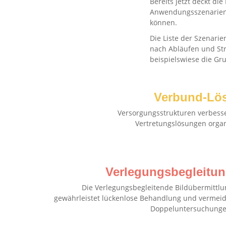
Bereits jetzt deckt d
Anwendungsszenarien 
können.
Die Liste der Szenarie
nach Abläufen und Str
beispielswiese die Gr
Verbund-Lö
Versorgungsstrukturen verbess
Vertretungslösungen organ
Verlegungsbegleitu
Die Verlegungsbegleitende Bildübermittlu
gewährleistet lückenlose Behandlung und vermeid
Doppeluntersuchunge