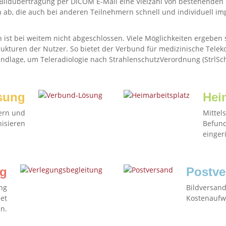
ie Bildübertragung per DICOM E-Mail eine Vielzahl von bestehenden
ab, die auch bei anderen Teilnehmern schnell und individuell i
n ist bei weitem nicht abgeschlossen. Viele Möglichkeiten ergeben s
ukturen der Nutzer. So bietet der Verbund für medizinische Tele
undlage, um Teleradiologie nach StrahlenschutzVerordnung (StrlSc
sung
Hei
ern und
Mittel
isieren
Befund
einger
ng
Postve
ng
Bildversand
et
Kostenaufw
n.