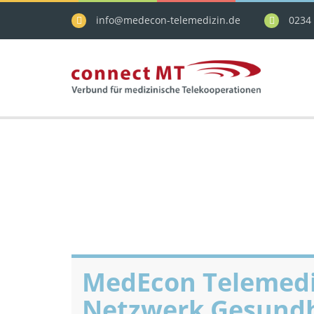
info@medecon-telemedizin.de
0234 
MedEcon Telemediz
Netzwerk Gesundh