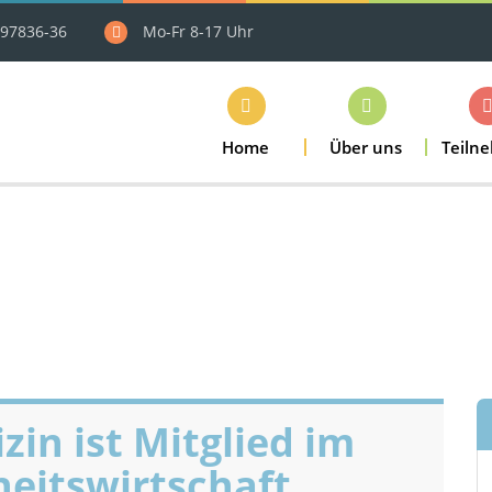
97836-36
Mo-Fr 8-17 Uhr
Home
Über uns
Teiln
in ist Mitglied im
eitswirtschaft