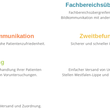
Fachbereichsüb
Fachbereichsübergreife
Bildkommunikation mit ander
mmunikation
Zweitbefu
ohe Patientenzufriedenheit.
Sicherer und schneller 
ng
handlung Ihrer Patienten
Einfacher Versand von U
von Voruntersuchungen.
Stellen Westfalen-Lippe un
n Versand und Zuordnung.