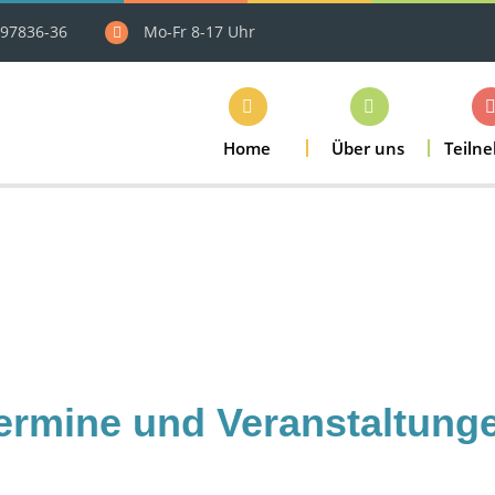
97836-36
Mo-Fr 8-17 Uhr
Home
Über uns
Teiln
ermine und Veranstaltung