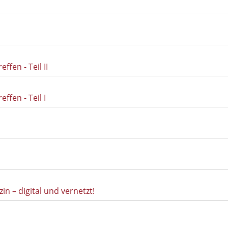
fen - Teil II
ffen - Teil I
 – digital und vernetzt!