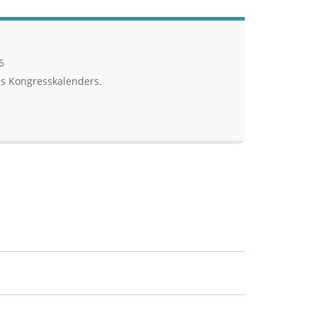
6
es Kongresskalenders.