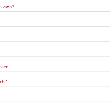
o vadis?
essen
ch.“