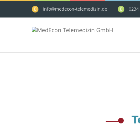
info@medecon-telemedizin.de
0234 
T