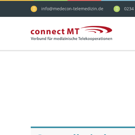
info@medecon-telemedizin.de
0234 