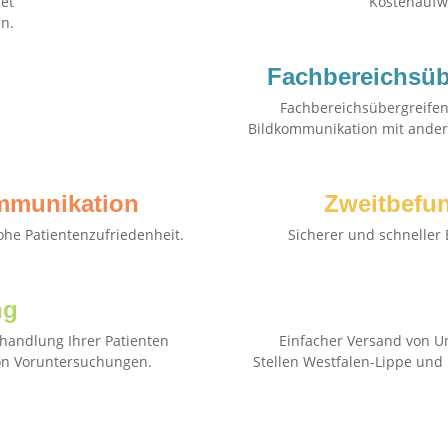
et
Kostenaufw
n.
Fachbereichsüb
Fachbereichsübergreife
Bildkommunikation mit ander
mmunikation
Zweitbefu
ohe Patientenzufriedenheit.
Sicherer und schneller 
ng
handlung Ihrer Patienten
Einfacher Versand von U
von Voruntersuchungen.
Stellen Westfalen-Lippe un