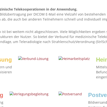
zinische Telekooperationen in der Anwendung.
ie Bildübertragung per DICOM E-Mail eine Vielzahl von bestehenden
ab, die auch bei anderen Teilnehmern schnell und individuell i
n ist bei weitem nicht abgeschlossen. Viele Möglichkeiten ergeben s
ukturen der Nutzer. So bietet der Verbund für medizinische Tele
undlage, um Teleradiologie nach StrahlenschutzVerordnung (StrlSc
sung
Hei
ern und
Mittel
isieren
Befund
einger
ng
Postve
ng
Bildversand