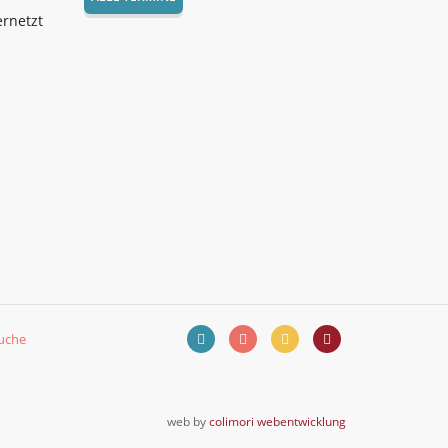
ernetzt
uche
web by
colimori webentwicklung