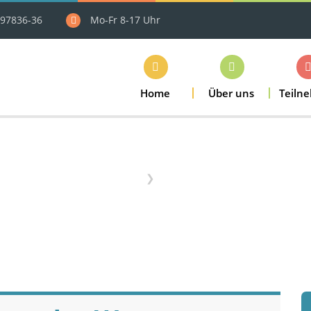
97836-36
Mo-Fr 8-17 Uhr
Home
Über uns
Teiln
Home
Termine