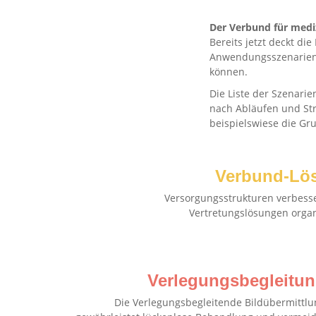
Der Verbund für medi
Bereits jetzt deckt d
Anwendungsszenarien 
können.
Die Liste der Szenarie
nach Abläufen und Str
beispielswiese die Gr
Verbund-Lö
Versorgungsstrukturen verbess
Vertretungslösungen organ
Verlegungsbegleitu
Die Verlegungsbegleitende Bildübermittlu