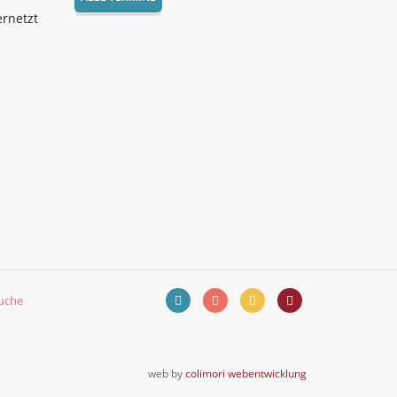
ernetzt
uche
web by
colimori webentwicklung