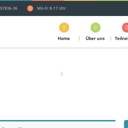
97836-36
Mo-Fr 8-17 Uhr
Home
Über uns
Teiln
Home
Termine