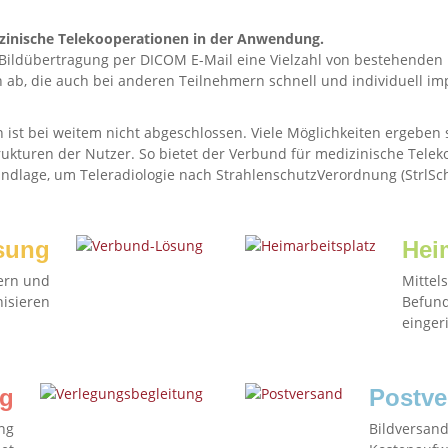
zinische Telekooperationen in der Anwendung.
ie Bildübertragung per DICOM E-Mail eine Vielzahl von bestehenden
ab, die auch bei anderen Teilnehmern schnell und individuell i
n ist bei weitem nicht abgeschlossen. Viele Möglichkeiten ergeben s
ukturen der Nutzer. So bietet der Verbund für medizinische Tele
undlage, um Teleradiologie nach StrahlenschutzVerordnung (StrlSc
sung
Hei
ern und
Mittel
isieren
Befund
einger
ng
Postve
ng
Bildversand