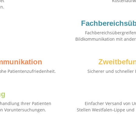
et
Kostenaufw
n.
Fachbereichsüb
Fachbereichsübergreife
Bildkommunikation mit ander
mmunikation
Zweitbefu
ohe Patientenzufriedenheit.
Sicherer und schneller 
ng
handlung Ihrer Patienten
Einfacher Versand von U
von Voruntersuchungen.
Stellen Westfalen-Lippe un