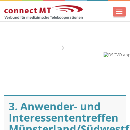
Men
Home
Termine
3. Anwender- und
Interessententreffen
Münsterland/Südwestf