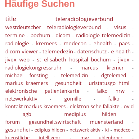
Häufige Suchen
title
teleradiologieverbund
-
-
westdeutscher teleradiologieverbund
visus
-
-
termine
bochum
dicom
radiologie telemedizin
-
-
-
-
radiologie
kremers
medecon
ehealth
pacs
-
-
-
-
-
dicom viewer
telemedezin
datenschutz
e health
-
-
-
-
jivex web
st elisabeth hospital bochum
jivex
-
-
-
radiologiekongressruhr
marcus kremer
-
-
michael forsting
telemedizin
dgtelemed
-
-
-
markus kraemers
gesundheit
urlstatusgo html
-
-
-
elektronische patientenkarte
falko nrw
-
-
netzwerkaktiv
gomille
falko
-
-
-
kontakt markus kraemers
elektronische fallakte
ovid
-
-
agb
mediplus hilden
-
-
-
forum gesundheitswirtschaft muensterland
-
gesundhei
ediplus hilden
netzwerk aktiv
ki
medeco
-
-
-
-
-
kuenstliche intelligenz
mvz uhlenbrock
-
-