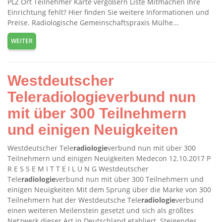
PLZ Ort Teilnehmer Karte vergößern Liste Mitmachen Ihre
Einrichtung fehlt? Hier finden Sie weitere Informationen und
Preise. Radiologische Gemeinschaftspraxis Mülhe...
WEITER
Westdeutscher
Teleradiologieverbund nun
mit über 300 Teilnehmern
und einigen Neuigkeiten
Westdeutscher Tele
radiologie
verbund nun mit über 300
Teilnehmern und einigen Neuigkeiten Medecon 12.10.2017 P
R E S S E M I T T E I L U N G Westdeutscher
Tele
radiologie
verbund nun mit über 300 Teilnehmern und
einigen Neuigkeiten Mit dem Sprung über die Marke von 300
Teilnehmern hat der Westdeutsche Tele
radiologie
verbund
einen weiteren Meilenstein gesetzt und sich als größtes
Netzwerk dieser Art in Deutschland etabliert. Steigendes