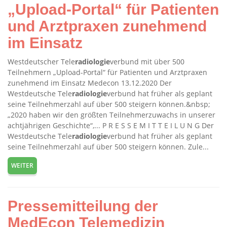
„Upload-Portal“ für Patienten
und Arztpraxen zunehmend
im Einsatz
Westdeutscher Tele
radiologie
verbund mit über 500
Teilnehmern „Upload-Portal“ für Patienten und Arztpraxen
zunehmend im Einsatz Medecon 13.12.2020 Der
Westdeutsche Tele
radiologie
verbund hat früher als geplant
seine Teilnehmerzahl auf über 500 steigern können.&nbsp;
„2020 haben wir den größten Teilnehmerzuwachs in unserer
achtjährigen Geschichte“,... P R E S S E M I T T E I L U N G Der
Westdeutsche Tele
radiologie
verbund hat früher als geplant
seine Teilnehmerzahl auf über 500 steigern können. Zule...
WEITER
Pressemitteilung der
MedEcon Telemedizin