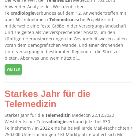
Der wahre Wert der
Telemedizin
Medecon 11.05.2015
Anwender-Analyse des Westdeutschen
Tele
radiologie
verbundes auf dem 12. Anwendertreffen mit
über 60 Teilnehmern
Telemedizin
ische Projekte sind
mittlerweile eine feste Größe in der Versorgungslandschaft.
Und sie gelten als vielversprechender Ansatz, um den
künftigen Herausforderungen im Gesundheitswesen - allen
voran dem demografischen Wandel und einer drohenden
Unterversorgung in bestimmten Regionen - die Stirn zu
bieten. Aber was und wem nützt di...
WEITER
Starkes Jahr für die
Telemedizin
Starkes Jahr für die
Telemedizin
Medecon 22.12.2022
Westdeutscher Tele
radiologie
verbund jetzt bei 630
Teilnehmern / In 2022 eine halbe Milliarde Mail-Nachrichten /
750.000 Untersuchungen / KI-Marktplatz etabliert sich Mit