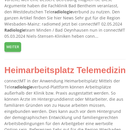
Argumente haben die Fachklinik Bad Bentheim veranlasst,
den Westdeutschen Tele
radiologie
verbund zu nutzen. Den
ganzen Artikel finden Sie hier News Sehr gut für die Region
Wiesbaden-Mainz: radiomed jetzt bei connectMT 02.05.2024
Radiologie
team Minden / Bad Oeynhausen nun in connectMT
05.03.2024 Niels-Stensen-Kliniken heben conn...
WEITER
Heimarbeitsplatz Telemedizin
connectMT in der Anwendung Heimarbeitsplatz Mittels der
Tele
radiologie
verbund-Plattform können Arbeitsplätze
außerhalb der Klinik bzw. Praxis ausgestattet werden. So
können Ärzte im Hintergrunddienst oder Mitarbeiter, die aus
familiären Gründen von zu Hause arbeiten müssen,
eingebunden werden. Dies kann auch vor dem Hintergrund
der demographischen Entwicklung und familiengerechten
Arbeitsbedingungen für den Arbeitgeber eine wertvolle
Option sein. Referenzen Sehr gut für die Region Wiesbaden-