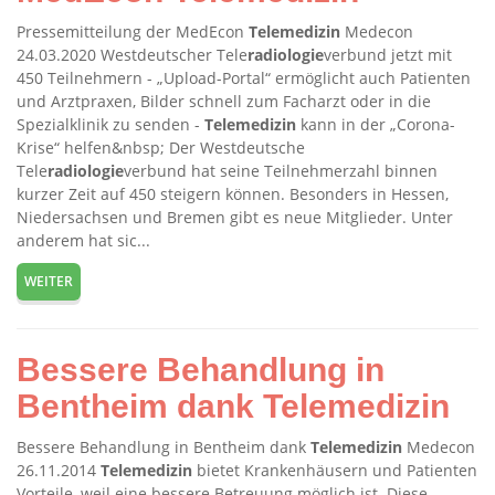
Pressemitteilung der MedEcon
Telemedizin
Medecon
24.03.2020 Westdeutscher Tele
radiologie
verbund jetzt mit
450 Teilnehmern - „Upload-Portal“ ermöglicht auch Patienten
und Arztpraxen, Bilder schnell zum Facharzt oder in die
Spezialklinik zu senden -
Telemedizin
kann in der „Corona-
Krise“ helfen&nbsp; Der Westdeutsche
Tele
radiologie
verbund hat seine Teilnehmerzahl binnen
kurzer Zeit auf 450 steigern können. Besonders in Hessen,
Niedersachsen und Bremen gibt es neue Mitglieder. Unter
anderem hat sic...
WEITER
Bessere Behandlung in
Bentheim dank Telemedizin
Bessere Behandlung in Bentheim dank
Telemedizin
Medecon
26.11.2014
Telemedizin
bietet Krankenhäusern und Patienten
Vorteile, weil eine bessere Betreuung möglich ist. Diese