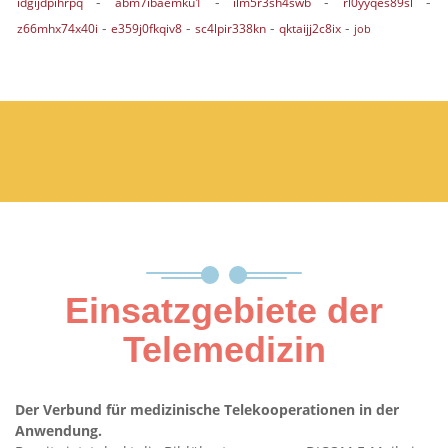
-
-
-
-
idgijdpihrpq
abm7ibaemku1
ilm5r3sh4swb
rl0yyqes89sl
-
-
-
-
z66mhx74x40i
e359j0fkqiv8
sc4lpir338kn
qktaijj2c8ix
job
Einsatzgebiete der
Telemedizin
Der Verbund für medizinische Telekooperationen in der
Anwendung.