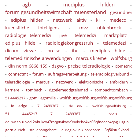
agb
mediplus hilden
-
-
-
forum gesundheitswirtschaft muensterland
gesundhei
-
ediplus hilden
netzwerk aktiv
ki
medeco
-
-
-
-
-
kuenstliche intelligenz
mvz uhlenbrock
-
-
radiologie telemedizi
jive
telemedizi
marktplatz
-
-
-
-
ediplus hilde
radiologiekongressruh
telemedezi
-
-
-
dicom viewe
preise
ihe
mediplus hilde
-
-
-
-
telemedizinische anwendungen
marcus kreme
wolfsburg
-
-
-
din norm 6868 159
-
dsgvo
-
preise teleradiologie
-
icometrix
-
-
-
-
-
connectmt
forum
auftragsverarbeitung
teleradiologiverbund
-
-
-
-
-
teleradiologie
marcus
netzwerk
elektronische
anfordern
-
-
-
-
karriere
tombach
dgtelemeddgtelemed
tombachtombach
-
-
51 4445217
gomillegomille
wolfsburgwolfsburgwolfsburgwolfsburg
-
-
-
-
-
ie edge
7 2489387
de nw
wolfsburgwolfsburg
-
-
51 4445217 7 2489387
preis
-
de nw sa u ved 2ahukewi7raqptvikaxv9nokehq4xn08qfnoecb4qag usg a
-
-
-
-
gern aurich
stellenangebote
euregioklinik nordhorn
3q50stu9khod