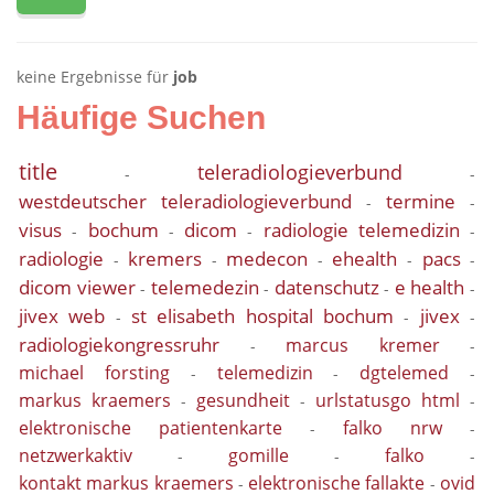
keine Ergebnisse für
job
Häufige Suchen
title
teleradiologieverbund
-
-
westdeutscher teleradiologieverbund
termine
-
-
visus
bochum
dicom
radiologie telemedizin
-
-
-
-
radiologie
kremers
medecon
ehealth
pacs
-
-
-
-
-
dicom viewer
telemedezin
datenschutz
e health
-
-
-
-
jivex web
st elisabeth hospital bochum
jivex
-
-
-
radiologiekongressruhr
marcus kremer
-
-
michael forsting
telemedizin
dgtelemed
-
-
-
markus kraemers
gesundheit
urlstatusgo html
-
-
-
elektronische patientenkarte
falko nrw
-
-
netzwerkaktiv
gomille
falko
-
-
-
kontakt markus kraemers
elektronische fallakte
ovid
-
-