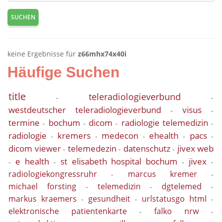
SUCHEN
keine Ergebnisse für
z66mhx74x40i
Häufige Suchen
title
teleradiologieverbund
-
-
westdeutscher teleradiologieverbund
visus
-
-
termine
bochum
dicom
radiologie telemedizin
-
-
-
-
radiologie
kremers
medecon
ehealth
pacs
-
-
-
-
-
dicom viewer
telemedezin
datenschutz
jivex web
-
-
-
e health
st elisabeth hospital bochum
jivex
-
-
-
-
radiologiekongressruhr
marcus kremer
-
-
michael forsting
telemedizin
dgtelemed
-
-
-
markus kraemers
gesundheit
urlstatusgo html
-
-
-
elektronische patientenkarte
falko nrw
-
-