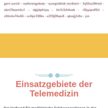
-
-
-
-
gern aurich
stellenangebote
euregioklinik nordhorn
3q50stu9khod
-
-
-
-
abm7ibaemku1
idgijdpihrpq
ilm5r3sh4swb
rl0yyqes89sl
-
-
-
-
z66mhx74x40i
sc4lpir338kn
e359j0fkqiv8
qktaijj2c8ix
job
Einsatzgebiete der
Telemedizin
Der Verbund für medizinische Telekooperationen in der