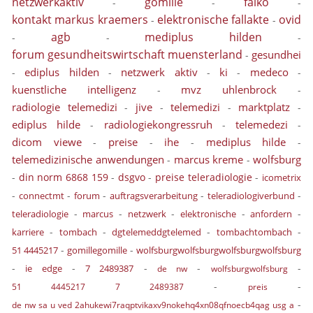
netzwerkaktiv
gomille
falko
-
-
-
kontakt markus kraemers
elektronische fallakte
ovid
-
-
agb
mediplus hilden
-
-
-
forum gesundheitswirtschaft muensterland
gesundhei
-
ediplus hilden
netzwerk aktiv
ki
medeco
-
-
-
-
-
kuenstliche intelligenz
mvz uhlenbrock
-
-
radiologie telemedizi
jive
telemedizi
marktplatz
-
-
-
-
ediplus hilde
radiologiekongressruh
telemedezi
-
-
-
dicom viewe
preise
ihe
mediplus hilde
-
-
-
-
telemedizinische anwendungen
marcus kreme
wolfsburg
-
-
-
din norm 6868 159
-
dsgvo
-
preise teleradiologie
-
icometrix
-
-
-
-
-
connectmt
forum
auftragsverarbeitung
teleradiologiverbund
-
-
-
-
-
teleradiologie
marcus
netzwerk
elektronische
anfordern
-
-
-
-
karriere
tombach
dgtelemeddgtelemed
tombachtombach
-
-
51 4445217
gomillegomille
wolfsburgwolfsburgwolfsburgwolfsburg
-
-
-
-
-
ie edge
7 2489387
de nw
wolfsburgwolfsburg
-
-
51 4445217 7 2489387
preis
-
de nw sa u ved 2ahukewi7raqptvikaxv9nokehq4xn08qfnoecb4qag usg a