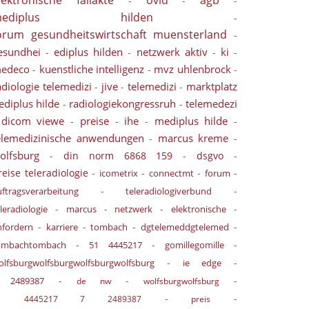
lektronische fallakte
ovid
agb
-
-
-
mediplus hilden
-
orum gesundheitswirtschaft muensterland
-
esundhei
ediplus hilden
netzwerk aktiv
ki
-
-
-
-
edeco
kuenstliche intelligenz
mvz uhlenbrock
-
-
-
adiologie telemedizi
jive
telemedizi
marktplatz
-
-
-
ediplus hilde
radiologiekongressruh
telemedezi
-
-
dicom viewe
preise
ihe
mediplus hilde
-
-
-
-
-
elemedizinische anwendungen
marcus kreme
-
-
olfsburg
-
din norm 6868 159
-
dsgvo
-
reise teleradiologie
-
-
-
-
icometrix
connectmt
forum
-
-
uftragsverarbeitung
teleradiologiverbund
-
-
-
-
leradiologie
marcus
netzwerk
elektronische
-
-
-
-
nfordern
karriere
tombach
dgtelemeddgtelemed
-
-
-
ombachtombach
51 4445217
gomillegomille
-
-
olfsburgwolfsburgwolfsburgwolfsburg
ie edge
-
-
-
 2489387
de nw
wolfsburgwolfsburg
-
-
1 4445217 7 2489387
preis