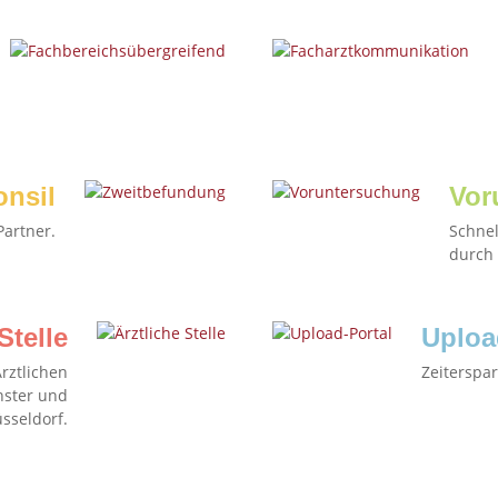
onsil
Vor
Partner.
Schnel
durch 
Stelle
Uploa
rztlichen
Zeiterspa
nster und
sseldorf.