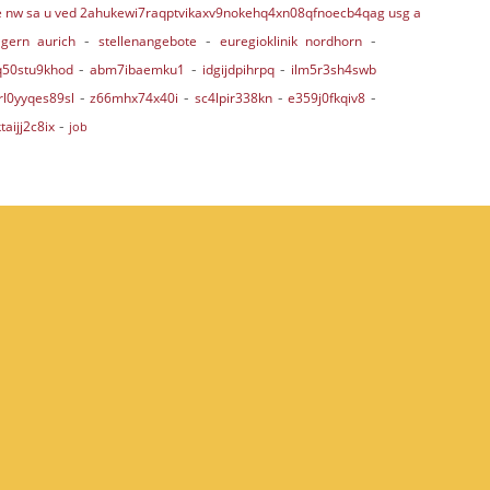
e nw sa u ved 2ahukewi7raqptvikaxv9nokehq4xn08qfnoecb4qag usg a
-
-
-
-
gern aurich
stellenangebote
euregioklinik nordhorn
-
-
-
q50stu9khod
abm7ibaemku1
idgijdpihrpq
ilm5r3sh4swb
-
-
-
-
rl0yyqes89sl
z66mhx74x40i
sc4lpir338kn
e359j0fkqiv8
-
taijj2c8ix
job