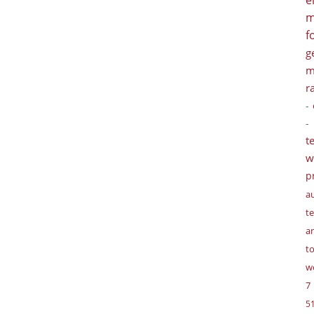
e
f
g
m
r
-
t
w
p
a
te
a
t
w
7
5