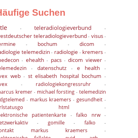
Häufige Suchen
itle
teleradiologieverbund
-
-
estdeutscher teleradiologieverbund
visus
-
-
ermine
bochum
dicom
-
-
-
adiologie telemedizin
radiologie
kremers
-
-
-
edecon
ehealth
pacs
dicom viewer
-
-
-
-
elemedezin
datenschutz
e health
-
-
-
ivex web
st elisabeth hospital bochum
-
-
ivex
radiologiekongressruhr
-
-
arcus kremer
michael forsting
telemedizin
-
-
dgtelemed
markus kraemers
gesundheit
-
-
-
urlstatusgo html
-
lektronische patientenkarte
falko nrw
-
-
etzwerkaktiv
gomille
falko
-
-
-
kontakt markus kraemers
-