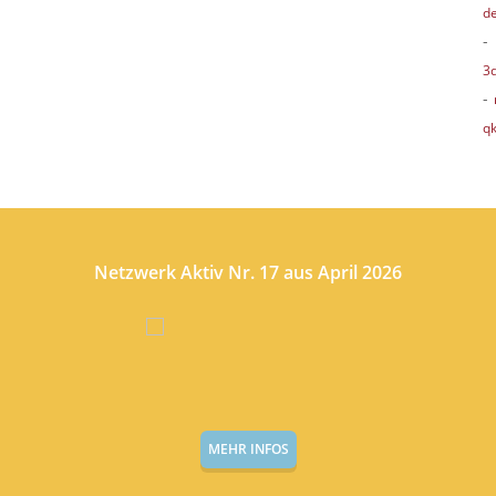
d
3
-
qk
Netzwerk Aktiv Nr. 17 aus April 2026
MEHR INFOS