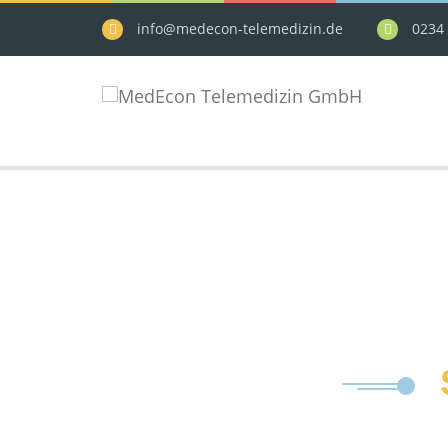
info@medecon-telemedizin.de
0234 