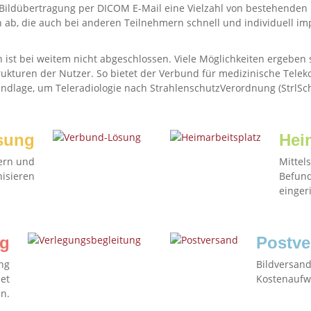
ie Bildübertragung per DICOM E-Mail eine Vielzahl von bestehenden
ab, die auch bei anderen Teilnehmern schnell und individuell i
n ist bei weitem nicht abgeschlossen. Viele Möglichkeiten ergeben s
ukturen der Nutzer. So bietet der Verbund für medizinische Tele
undlage, um Teleradiologie nach StrahlenschutzVerordnung (StrlSc
sung
Hei
ern und
Mittel
isieren
Befund
einger
ng
Postve
ng
Bildversand
et
Kostenaufw
n.