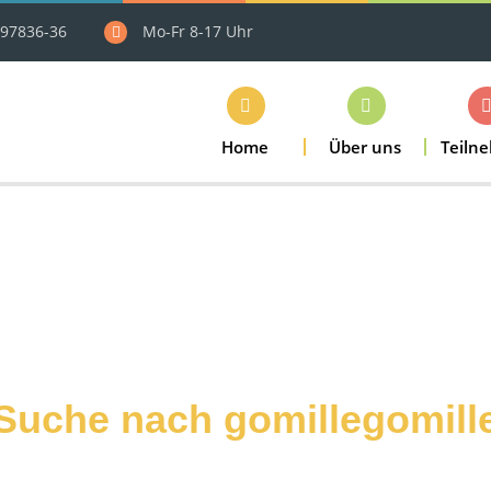
97836-36
Mo-Fr 8-17 Uhr
Home
Über uns
Teiln
Suche nach gomillegomill