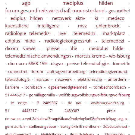
agb
mediplus hilden
-
-
-
forum gesundheitswirtschaft muensterland
gesundhei
-
ediplus hilden
netzwerk aktiv
ki
medeco
-
-
-
-
-
kuenstliche intelligenz
mvz uhlenbrock
-
-
radiologie telemedizi
jive
telemedizi
marktplatz
-
-
-
-
ediplus hilde
radiologiekongressruh
telemedezi
-
-
-
dicom viewe
preise
ihe
mediplus hilde
-
-
-
-
telemedizinische anwendungen
marcus kreme
wolfsburg
-
-
-
din norm 6868 159
-
dsgvo
-
preise teleradiologie
-
icometrix
-
-
-
-
-
connectmt
forum
auftragsverarbeitung
teleradiologiverbund
-
-
-
-
-
teleradiologie
marcus
netzwerk
elektronische
anfordern
-
-
-
-
karriere
tombach
dgtelemeddgtelemed
tombachtombach
-
-
51 4445217
gomillegomille
wolfsburgwolfsburgwolfsburgwolfsburg
-
-
-
-
-
ie edge
7 2489387
de nw
wolfsburgwolfsburg
-
-
51 4445217 7 2489387
preis
-
de nw sa u ved 2ahukewi7raqptvikaxv9nokehq4xn08qfnoecb4qag usg a
-
-
-
-
gern aurich
stellenangebote
euregioklinik nordhorn
3q50stu9khod
-
-
-
-
abm7ibaemku1
idgijdpihrpq
ilm5r3sh4swb
rl0yyqes89sl