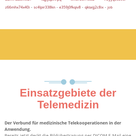
-
-
-
-
z66mhx74x40i
sc4lpir338kn
e359j0fkqiv8
qktaijj2c8ix
job
Einsatzgebiete der
Telemedizin
Der Verbund für medizinische Telekooperationen in der
Anwendung.
Bereits jetzt deckt die Bildübertragung per DICOM E-Mail eine