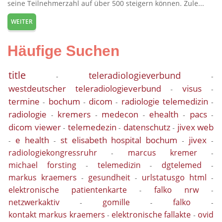
seine Teilnehmerzahl auf über 500 steigern können. Zule...
WEITER
Häufige Suchen
title
teleradiologieverbund
-
-
westdeutscher teleradiologieverbund
visus
-
-
termine
bochum
dicom
radiologie telemedizin
-
-
-
-
radiologie
kremers
medecon
ehealth
pacs
-
-
-
-
-
dicom viewer
telemedezin
datenschutz
jivex web
-
-
-
e health
st elisabeth hospital bochum
jivex
-
-
-
-
radiologiekongressruhr
marcus kremer
-
-
michael forsting
telemedizin
dgtelemed
-
-
-
markus kraemers
gesundheit
urlstatusgo html
-
-
-
elektronische patientenkarte
falko nrw
-
-
netzwerkaktiv
gomille
falko
-
-
-
kontakt markus kraemers
elektronische fallakte
ovid
-
-